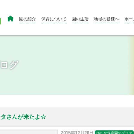

園の紹介
保育について
園の生活
地域の皆様へ
ホー
ログ
ンタさんが来たよ☆
2015年12月26日
ゆたか保育園のブログ