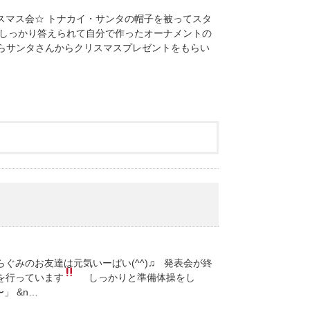
スマス会☆ トナカイ・サンタの帽子を被ってスタ
もしっかり答えられて自分で作ったオーナメントの
ながらサンタさんからクリスマスプレゼントをもらい
ぐみのお友達は元気いーぱい(^^)♫ 発表会が終
を行っています
しっかりと準備体操をし
」 &n…