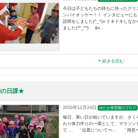
今日は子どもたちの待ちに待ったクリ
ンバイオッケー！！ インタビューに
説明をしました(^_^)v ドキドキし
ました(*^_^*) &n…
続きを読む
朝の日課★
2015年12月24日
ゆたか保育園のブログ
毎日、寒い日が続いていますが、さくら
わり体力作りの一環として、マラソン
て….. 「位置について〜」 「用意〜