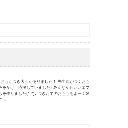
おもちつき大会がありました！ 先生達がつくおも
声をかけ、応援していました♪ みんなかわいいエプ
作りました(^-^)v つきたてのおもちをよーく延
て…